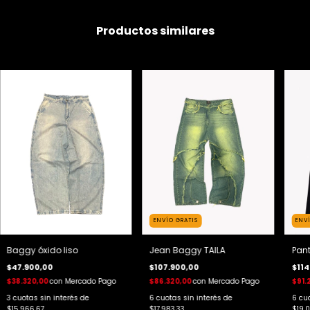
Productos similares
ENVÍO GRATIS
ENV
Baggy óxido liso
Jean Baggy TAILA
Pant
$47.900,00
$107.900,00
$114
$38.320,00
con
Mercado Pago
$86.320,00
con
Mercado Pago
$91.
3
cuotas sin interés de
6
cuotas sin interés de
6
cuo
$15.966,67
$17.983,33
$19.