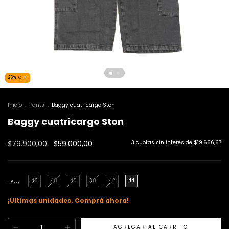
26
%
OFF
Inicio
.
Pants
.
Baggy cuatricargo Ston
Baggy cuatricargo Ston
$79.900,00
$59.000,00
3
cuotas sin interés de
$19.666,67
46
48
40
38
42
44
TALLE
¡Ultimas unidades. Comprá ahora!