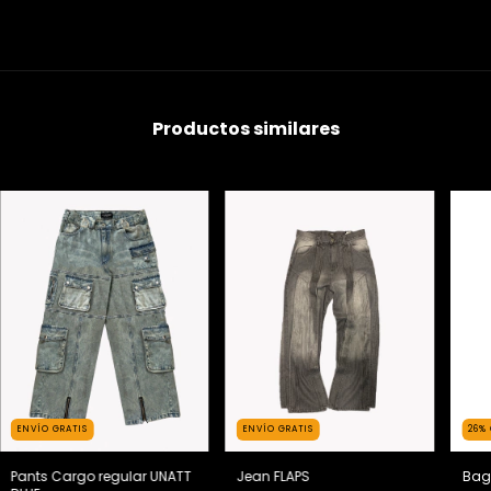
Productos similares
ENVÍO GRATIS
ENVÍO GRATIS
26
%
Pants Cargo regular UNATT
Jean FLAPS
Bag