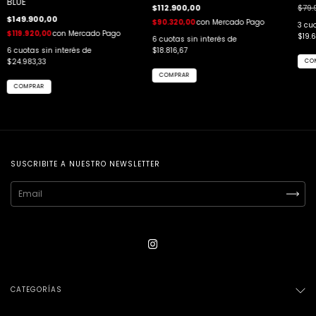
BLUE
$112.900,00
$79.
$149.900,00
$90.320,00
con
Mercado Pago
3
cuo
$119.920,00
con
Mercado Pago
$19.
6
cuotas sin interés de
6
cuotas sin interés de
$18.816,67
$24.983,33
CO
COMPRAR
COMPRAR
SUSCRIBITE A NUESTRO NEWSLETTER
CATEGORÍAS