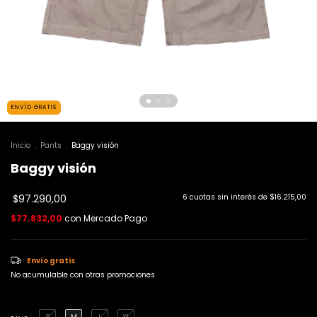
ENVÍO GRATIS
Inicio
.
Pants
.
Baggy visión
Baggy visión
$97.290,00
6
cuotas sin interés de
$16.215,00
$77.832,00
con
Mercado Pago
Envío gratis
No acumulable con otras promociones