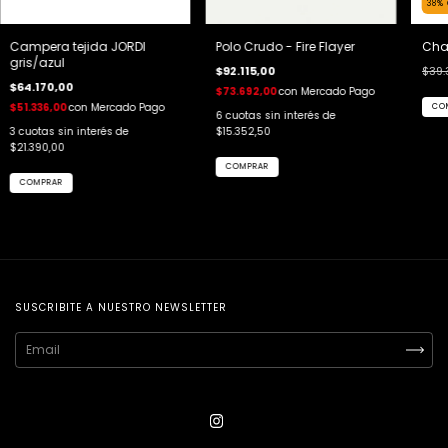
38
%
Campera tejida JORDI
Polo Crudo - Fire Flayer
Cha
gris/azul
$92.115,00
$39.
$64.170,00
$73.692,00
con
Mercado Pago
$51.336,00
con
Mercado Pago
CO
6
cuotas sin interés de
3
cuotas sin interés de
$15.352,50
$21.390,00
COMPRAR
COMPRAR
SUSCRIBITE A NUESTRO NEWSLETTER