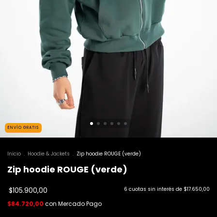
ENVÍO GRATIS
Inicio
.
Hoodie & Jackets
.
Zip hoodie ROUGE (verde)
Zip hoodie ROUGE (verde)
$105.900,00
6
cuotas sin interés de
$17.650,00
$84.720,00
con
Mercado Pago