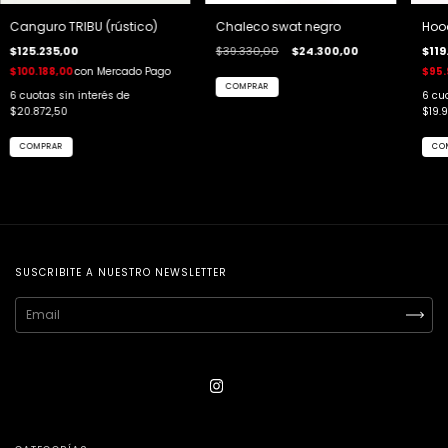
Canguro TRIBU (rústico)
Chaleco swat negro
Hood
$125.235,00
$39.330,00
$24.300,00
$119
$100.188,00
con
Mercado Pago
$95.
COMPRAR
6
cuotas sin interés de
6
cuo
$20.872,50
$19.9
COMPRAR
CO
SUSCRIBITE A NUESTRO NEWSLETTER