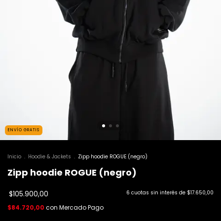
ENVÍO GRATIS
Inicio
.
Hoodie & Jackets
.
Zipp hoodie ROGUE (negro)
Zipp hoodie ROGUE (negro)
$105.900,00
6
cuotas sin interés de
$17.650,00
$84.720,00
con
Mercado Pago