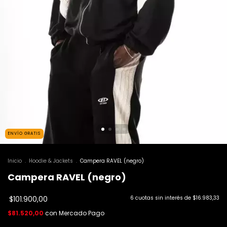
ENVÍO GRATIS
Inicio
.
Hoodie & Jackets
.
Campera RAVEL (negro)
Campera RAVEL (negro)
$101.900,00
6
cuotas sin interés de
$16.983,33
$81.520,00
con
Mercado Pago