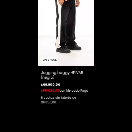
SIN STOCK
Jogging baggy HELVAR
(negro)
$69.900,00
$55.920,00
con
Mercado Pago
6
cuotas sin interés de
$11.650,00